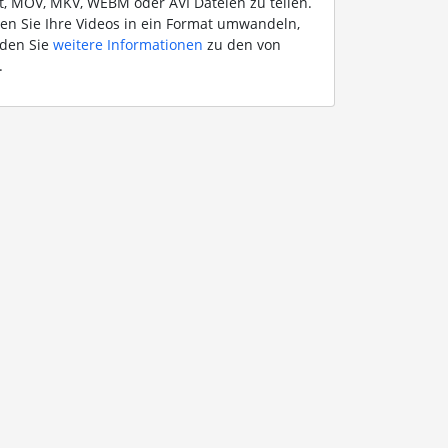
ht, MOV, MKV, WEBM oder AVI Dateien zu teilen.
en Sie Ihre Videos in ein Format umwandeln,
inden Sie
weitere Informationen
zu den von
.