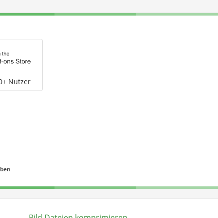
0+ Nutzer
eben
Bild Dateien komprimieren