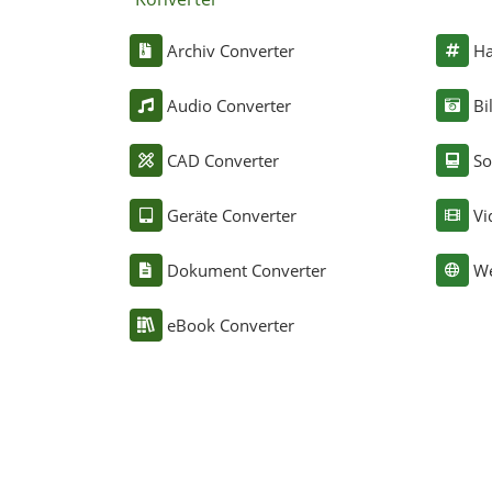
Archiv Converter
Ha
Audio Converter
Bi
CAD Converter
So
Geräte Converter
Vi
Dokument Converter
We
eBook Converter