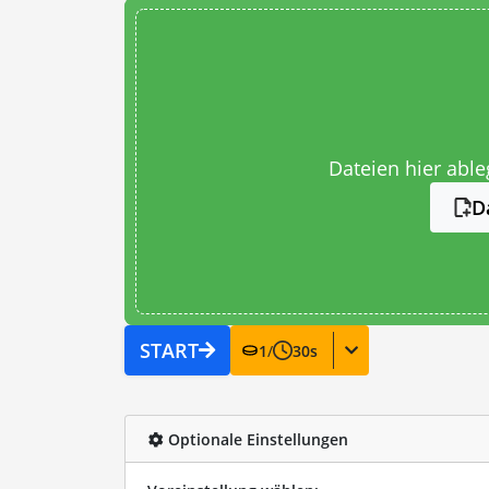
Dateien hier abl
D
START
1
/
30
s
Optionale Einstellungen