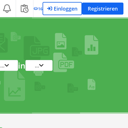
Einloggen
Registrieren
16
in
...
...