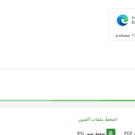
م
اضغط ملفات الصور
P
ضغط صور JPG