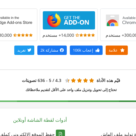
300+ مستخدم
14,000+ مستخدم
30,000+ مستخد
علامة
إعجاب
106k
مشاركة
2k
تغريد
قيّم هذه الأداة
4.3
/ 5 - 636 تصويتات
تحتاج إلى تحويل وتنزيل ملف واحد على الأقل لتقديم ملاحظاتك
أدوات لقطة الشاشة أونلاين
ة توليد ملف الهاش
حفظ الموقع الإلكتروني كملف DF