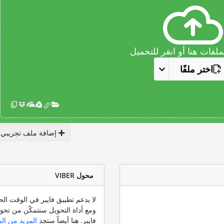
فات هنا أو انقر للتحميل
اختر ملفًا
إضافة ملف تجريبي
محول VIBER
ومع أداة التحويل ستتمكّن من تحوي
فايبر. هنا أيضاً ستجد
المزيد من ال