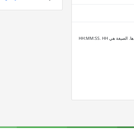
أدخِل الطوابع الزمنية للمقاطع التي تريد قص الفيديو عندها. الصيغة هي HH:MM:SS. HH