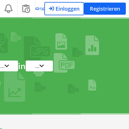
Einloggen
Registrieren
16
in
...
...