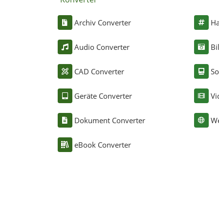
Archiv Converter
Ha
Audio Converter
Bi
CAD Converter
So
Geräte Converter
Vi
Dokument Converter
We
eBook Converter