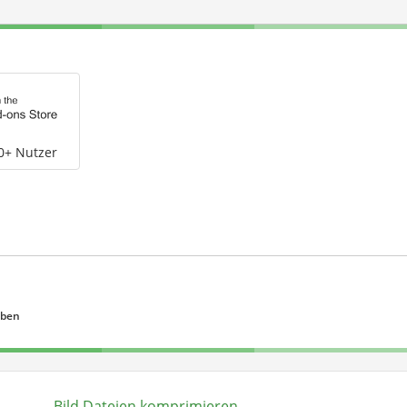
0+ Nutzer
eben
Bild Dateien komprimieren