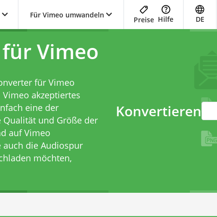
Für Vimeo umwandeln
Hilfe
DE
Preise
 für Vimeo
onverter für Vimeo
n Vimeo akzeptiertes
nfach eine der
Konvertieren
 Qualität und Größe der
oad auf Vimeo
e auch die Audiospur
ochladen möchten,