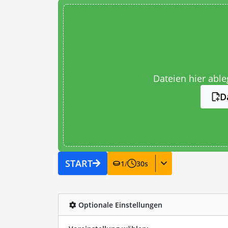
Dateien hier abl
D
START
1
/
30
s
Optionale Einstellungen