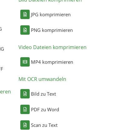
n
JPG komprimieren
G
PNG komprimieren
Video Dateien komprimieren
NG
MP4 komprimieren
FF
Mit OCR umwandeln
eren
Bild zu Text
PDF zu Word
Scan zu Text