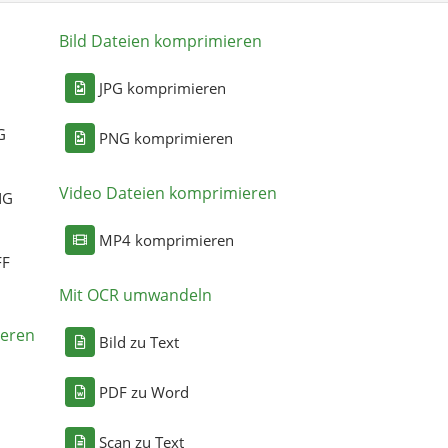
Bild Dateien komprimieren
n
JPG komprimieren
G
PNG komprimieren
Video Dateien komprimieren
NG
MP4 komprimieren
FF
Mit OCR umwandeln
eren
Bild zu Text
PDF zu Word
Scan zu Text