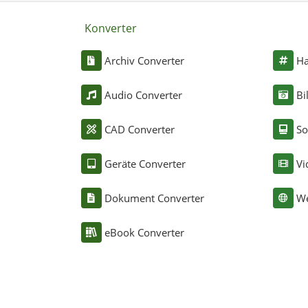
Konverter
Archiv Converter
Ha
Audio Converter
Bi
CAD Converter
So
Geräte Converter
Vi
Dokument Converter
We
eBook Converter