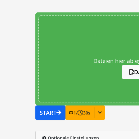
Dateien hier abl
D
START
1
/
30
s
Optionale Einstellungen