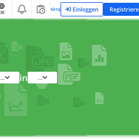
Einloggen
Registrier
16
DE
in
...
...